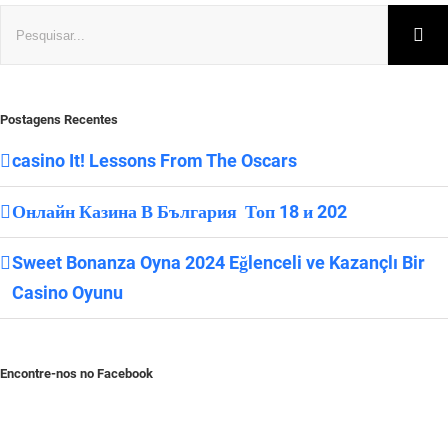
Buscar
resultados
para:
Postagens Recentes
casino It! Lessons From The Oscars
Онлайн Казина В България ️ Топ 18 и 202
Sweet Bonanza Oyna 2024 Eğlenceli ve Kazançlı Bir
Casino Oyunu
Encontre-nos no Facebook