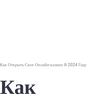
Как Открыть Свое Онлайн-казино В 2024 Году
Как