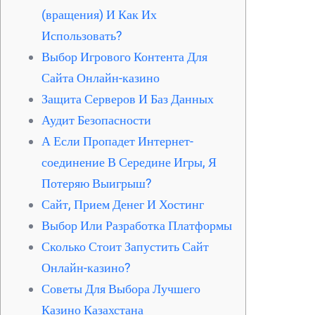
(вращения) И Как Их
Использовать?
Выбор Игрового Контента Для
Сайта Онлайн-казино
Защита Серверов И Баз Данных
Аудит Безопасности
А Если Пропадет Интернет-
соединение В Середине Игры, Я
Потеряю Выигрыш?
Сайт, Прием Денег И Хостинг
Выбор Или Разработка Платформы
Сколько Стоит Запустить Сайт
Онлайн-казино?
Советы Для Выбора Лучшего
Казино Казахстана