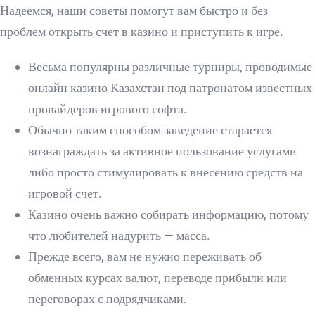
Надеемся, наши советы помогут вам быстро и без
проблем открыть счет в казино и приступить к игре.
Весьма популярны различные турниры, проводимые
онлайн казино Казахстан под патронатом известных
провайдеров игрового софта.
Обычно таким способом заведение старается
вознаграждать за активное пользование услугами
либо просто стимулировать к внесению средств на
игровой счет.
Казино очень важно собирать информацию, потому
что любителей надурить — масса.
Прежде всего, вам не нужно переживать об
обменных курсах валют, переводе прибыли или
переговорах с подрядчиками.