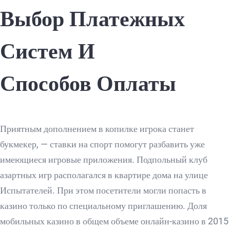
Выбор Платежных
Систем И
Способов Оплаты
Приятным дополнением в копилке игрока станет
букмекер, — ставки на спорт помогут разбавить уже
имеющиеся игровые приложения. Подпольный клуб
азартных игр располагался в квартире дома на улице
Испытателей. При этом посетители могли попасть в
казино только по специальному приглашению. Доля
мобильных казино в общем объеме онлайн-казино в 2015