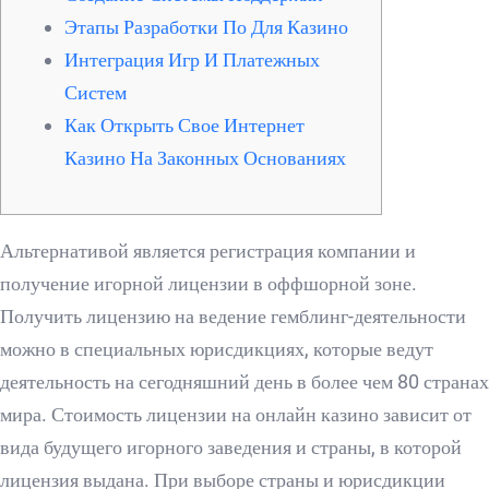
Этапы Разработки По Для Казино
Интеграция Игр И Платежных
Систем
Как Открыть Свое Интернет
Казино На Законных Основаниях
Альтернативой является регистрация компании и
получение игорной лицензии в оффшорной зоне.
Получить лицензию на ведение гемблинг-деятельности
можно в специальных юрисдикциях, которые ведут
деятельность на сегодняшний день в более чем 80 странах
мира. Стоимость лицензии на онлайн казино зависит от
вида будущего игорного заведения и страны, в которой
лицензия выдана. При выборе страны и юрисдикции