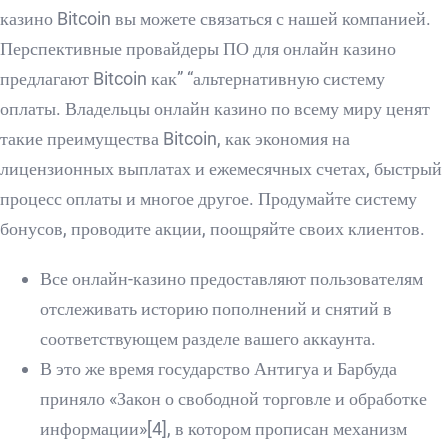
казино Bitcoin вы можете связаться с нашей компанией.
Перспективные провайдеры ПО для онлайн казино
предлагают Bitcoin как” “альтернативную систему
оплаты. Владельцы онлайн казино по всему миру ценят
такие преимущества Bitcoin, как экономия на
лицензионных выплатах и ежемесячных счетах, быстрый
процесс оплаты и многое другое. Продумайте систему
бонусов, проводите акции, поощряйте своих клиентов.
Все онлайн-казино предоставляют пользователям
отслеживать историю пополнений и снятий в
соответствующем разделе вашего аккаунта.
В это же время государство Антигуа и Барбуда
приняло «Закон о свободной торговле и обработке
информации»[4], в котором прописан механизм