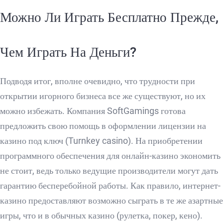
Можно Ли Играть Бесплатно Прежде,
Чем Играть На Деньги?
Подводя итог, вполне очевидно, что трудности при
открытии игорного бизнеса все же существуют, но их
можно избежать. Компания SoftGamings готова
предложить свою помощь в оформлении лицензии на
казино под ключ (Turnkey casino). На приобретении
программного обеспечения для онлайн-казино экономить
не стоит, ведь только ведущие производители могут дать
гарантию бесперебойной работы. Как правило, интернет-
казино предоставляют возможно сыграть в те же азартные
игры, что и в обычных казино (рулетка, покер, кено).