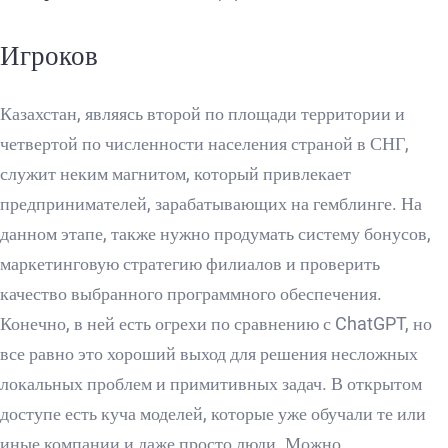
Игроков
Казахстан, являясь второй по площади территории и
четвертой по численности населения страной в СНГ,
служит неким магнитом, который привлекает
предпринимателей, зарабатывающих на гемблинге. На
данном этапе, также нужно продумать систему бонусов,
маркетинговую стратегию филиалов и проверить
качество выбранного программного обеспечения.
Конечно, в ней есть огрехи по сравнению с ChatGPT, но
все равно это хороший выход для решения несложных
локальных проблем и примитивных задач. В открытом
доступе есть куча моделей, которые уже обучали те или
иные компании и даже просто люди. Можно