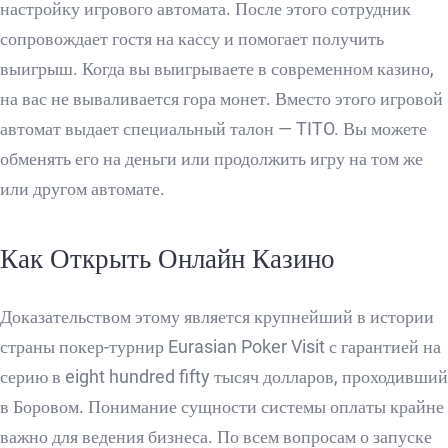
настройку игрового автомата. После этого сотрудник
сопровождает гостя на кассу и помогает получить
выигрыш. Когда вы выигрываете в современном казино,
на вас не вываливается гора монет. Вместо этого игровой
автомат выдает специальный талон — TITO. Вы можете
обменять его на деньги или продолжить игру на том же
или другом автомате.
Как Открыть Онлайн Казино
Доказательством этому является крупнейший в истории
страны покер-турнир Eurasian Poker Visit с гарантией на
серию в eight hundred fifty тысяч долларов, проходивший
в Боровом. Понимание сущности системы оплаты крайне
важно для ведения бизнеса. По всем вопросам о запуске