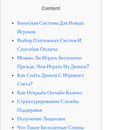
Content
Бонусная Система Для Новых
Игроков
Выбор Платежных Систем И
Способов Оплаты
Можно Ли Играть Бесплатно
Прежде, Чем Играть На Деньги?
Как Снять Деньги С Игрового
Счета?
Как Открыть Онлайн Казино
Структурирование Службы
Поддержки
Получение Лицензии
Что Такое Бесплатные Спины