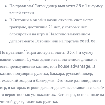
По правилам” “игры дилер выплатит 35 к 1 и сумму
вашей ставки.
В Эстонии в онлайн-казин открыть счет могут
граждане, достигшие 21 лет, у которых нет
блокировки на игру в Налогово-таможенном
департаменте Эстонии или на портале eesti. ee.
По правилам” “игры дилер выплатит 35 к 1 и сумму
вашей ставки. Сумма одной невыплаченной фишки и
есть преимущество казино, или house advantage. В
казино популярны рулетка, баккара, русский покер,
техасский холдем и блек-джек. Это тоже разновидности
игр, в которых игроки делают денежные ставки и с какой-
то вероятностью умножают их. Есть игры, основанные на
чистой удаче, такие как рулетка.