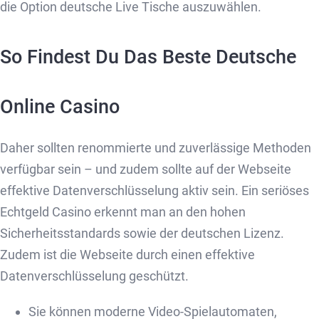
die Option deutsche Live Tische auszuwählen.
So Findest Du Das Beste Deutsche
Online Casino
Daher sollten renommierte und zuverlässige Methoden
verfügbar sein – und zudem sollte auf der Webseite
effektive Datenverschlüsselung aktiv sein. Ein seriöses
Echtgeld Casino erkennt man an den hohen
Sicherheitsstandards sowie der deutschen Lizenz.
Zudem ist die Webseite durch einen effektive
Datenverschlüsselung geschützt.
Sie können moderne Video-Spielautomaten,