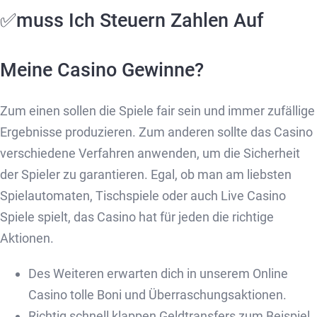
✅muss Ich Steuern Zahlen Auf
Meine Casino Gewinne?
Zum einen sollen die Spiele fair sein und immer zufällige
Ergebnisse produzieren. Zum anderen sollte das Casino
verschiedene Verfahren anwenden, um die Sicherheit
der Spieler zu garantieren. Egal, ob man am liebsten
Spielautomaten, Tischspiele oder auch Live Casino
Spiele spielt, das Casino hat für jeden die richtige
Aktionen.
Des Weiteren erwarten dich in unserem Online
Casino tolle Boni und Überraschungsaktionen.
Richtig schnell klappen Geldtransfers zum Beispiel