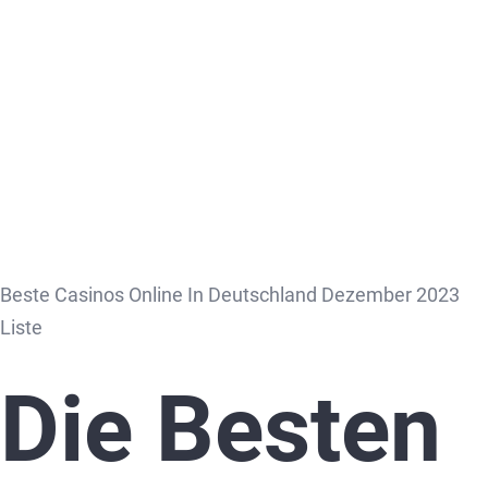
Beste Casinos Online In Deutschland Dezember 2023
Liste
Die Besten