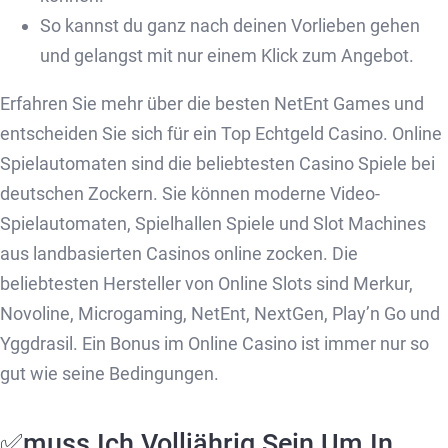
So kannst du ganz nach deinen Vorlieben gehen
und gelangst mit nur einem Klick zum Angebot.
Erfahren Sie mehr über die besten NetEnt Games und
entscheiden Sie sich für ein Top Echtgeld Casino. Online
Spielautomaten sind die beliebtesten Casino Spiele bei
deutschen Zockern. Sie können moderne Video-
Spielautomaten, Spielhallen Spiele und Slot Machines
aus landbasierten Casinos online zocken. Die
beliebtesten Hersteller von Online Slots sind Merkur,
Novoline, Microgaming, NetEnt, NextGen, Play’n Go und
Yggdrasil. Ein Bonus im Online Casino ist immer nur so
gut wie seine Bedingungen.
✅muss Ich Volljährig Sein Um In