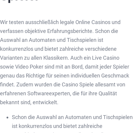
Wir testen ausschließlich legale Online Casinos und
verfassen objektive Erfahrungsberichte. Schon die
Auswahl an Automaten und Tischspielen ist
konkurrenzlos und bietet zahlreiche verschiedene
Varianten zu allen Klassikern. Auch ein Live Casino
sowie Video Poker sind mit an Bord, damit jeder Spieler
genau das Richtige für seinen individuellen Geschmack
findet. Zudem wurden die Casino Spiele allesamt von
erfahrenen Softwareexperten, die für ihre Qualität
bekannt sind, entwickelt.
Schon die Auswahl an Automaten und Tischspielen
ist konkurrenzlos und bietet zahlreiche