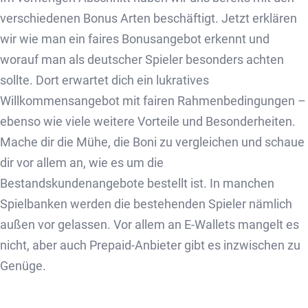
verschiedenen Bonus Arten beschäftigt. Jetzt erklären
wir wie man ein faires Bonusangebot erkennt und
worauf man als deutscher Spieler besonders achten
sollte. Dort erwartet dich ein lukratives
Willkommensangebot mit fairen Rahmenbedingungen –
ebenso wie viele weitere Vorteile und Besonderheiten.
Mache dir die Mühe, die Boni zu vergleichen und schaue
dir vor allem an, wie es um die
Bestandskundenangebote bestellt ist. In manchen
Spielbanken werden die bestehenden Spieler nämlich
außen vor gelassen. Vor allem an E-Wallets mangelt es
nicht, aber auch Prepaid-Anbieter gibt es inzwischen zu
Genüge.