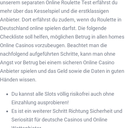
unserem separaten Online Roulette Test erfährst du
mehr über das Kesselspiel und die erstklassigen
Anbieter. Dort erfährst du zudem, wenn du Roulette in
Deutschland online spielen darfst. Die folgende
Checkliste soll helfen, möglichen Betrug in allen homes
Online Casinos vorzubeugen. Beachtet man die
nachfolgend aufgeführten Schritte, kann man ohne
Angst vor Betrug bei einem sicheren Online Casino
Anbieter spielen und das Geld sowie die Daten in guten
Händen wissen.
Du kannst alle Slots völlig risikofrei auch ohne
Einzahlung ausprobieren!
Es ist ein weiterer Schritt Richtung Sicherheit und
Seriosität für deutsche Casinos und Online