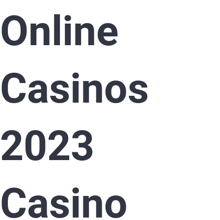
Online
Casinos
2023
Casino