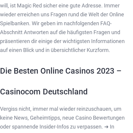
will, ist Magic Red sicher eine gute Adresse. Immer
wieder erreichen uns Fragen rund die Welt der Online
Spielbanken. Wir geben im nachfolgenden FAQ-
Abschnitt Antworten auf die häufigsten Fragen und
präsentieren dir einige der wichtigsten Informationen
auf einen Blick und in übersichtlicher Kurzform.
Die Besten Online Casinos 2023 –
Casinocom Deutschland
Vergiss nicht, immer mal wieder reinzuschauen, um
keine News, Geheimtipps, neue Casino Bewertungen
oder spannende Insider-Infos zu verpassen. ➜ In