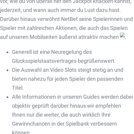
vor, wie du von überall her den Jackpot knacken kannst,
jederzeit, und wann auch immer du Lust dazu hast.
Darüber hinaus verwöhnt NetBet seine Spielerinnen und
Spieler mit zahlreichen Aktionen, die auch das Spielen
auf unseren Mobilseiten äußerst attraktiv machen
.
Generell ist eine Neuregelung des
Glücksspielstaatsvertrages begrüßenswert.
Die Auswahl an Video Slots steigt stetig an und
bieten nahezu für jeden Spieler den passenden
Titel.
Alle Informationen in unseren Guides werden dabei
objektiv geprüft darüber hinaus wir empfehlen
Ihnen nur die weiter, die auch wirklich Ihre
Gewinnchancen in der Spielbank verbessern
können.