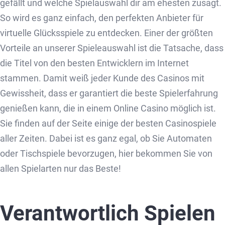
gefällt und welche Spielauswahl dir am ehesten zusagt.
So wird es ganz einfach, den perfekten Anbieter für
virtuelle Glücksspiele zu entdecken. Einer der größten
Vorteile an unserer Spieleauswahl ist die Tatsache, dass
die Titel von den besten Entwicklern im Internet
stammen. Damit weiß jeder Kunde des Casinos mit
Gewissheit, dass er garantiert die beste Spielerfahrung
genießen kann, die in einem Online Casino möglich ist.
Sie finden auf der Seite einige der besten Casinospiele
aller Zeiten. Dabei ist es ganz egal, ob Sie Automaten
oder Tischspiele bevorzugen, hier bekommen Sie von
allen Spielarten nur das Beste!
Verantwortlich Spielen