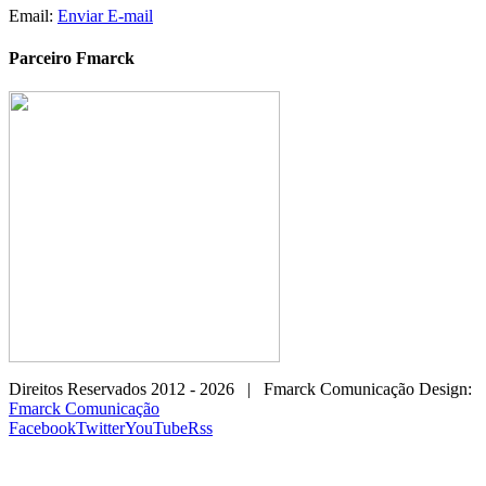
Email:
Enviar E-mail
Parceiro Fmarck
Direitos Reservados 2012 -
2026 | Fmarck Comunicação Design:
Fmarck Comunicação
Facebook
Twitter
YouTube
Rss