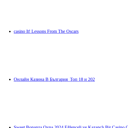
casino It! Lessons From The Oscars
Онлайн Казина В България ️ Топ 18 и 202
Sweet Bonanza Oyna 2024 Eğlenceli ve Kazançlı Bir Casino