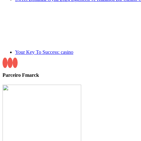
Your Key To Success: casino
Parceiro Fmarck